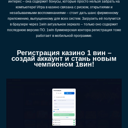
интерес – она содержит бонусы, которые просто нельзя забрать на
компьютере! Игра в казино связана с риском, открытиями и
незабываемыми воспоминаниями – стоит дать шанс фирменному
приложению, выпущенному для всех систем. Загрузить её получится
в браузере через 1win актуальное зеркало – только оно содержит
последнюю версию ПО. 1win букмекерская контора регистрация тоже
работает в мобильной программе.
Регистрация казино 1 вин –
создай аккаунт и стань новым
чемпионом 1вин!