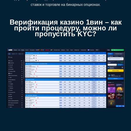
ставок и торговле на бинарных опционах.
Верификация казино 1вин – как
пройти процедуру, можно ли
пропустить KYC?