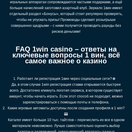
игральных аппаратах сопровождаются частыми подарками, а ещё
больше начислений заготовил азартный клуб. Зеркало 1вин имеет
отдельный раздел «Бонусы», который стоит регулярно проверять,
чтобы не упускать призы! Промокоды сделают розыгрыши
совершенно щедрыми – с ними получится проводить раунды без
рисков деньгами!
FAQ 1win casino – ответы на
ключевые вопросы 1 вин, всё
самое важное о казино
Работает ли регистрация 1вин через социальные сети? 🌐
Да, в этом случае 1win регистрация ставки открывается быстрее
всего. Достаточно кликнуть логотип сервиса, в котором существует
аккаунт, чтобы начать играть. Если этот способ не подходит, можно
зарегистрироваться с помощью почты и телефона.
Какие игровые автоматы доступны после создания профиля в 1 win?
🎰
Каталог имеет больше 10 тыс. тайтлов – перечислить их все в одном
материале невозможно. Лучше самостоятельно оценить выбор
азартных развлечений, охватывающий аппараты разных